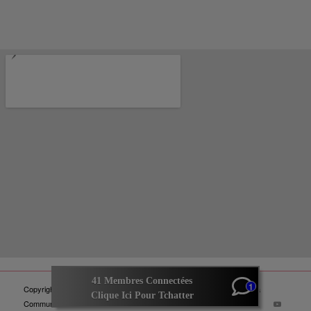
1
41 Membres Connectées
Copyright @ 2023 Touts Droits Réservés
InstaDiaL.fr
Optimisé Par La
Clique Ici Pour Tchatter
Communautée
Tchat-Delire.fr